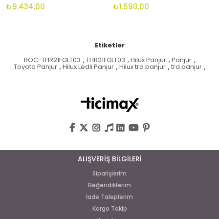
₺9.434,00
₺1.590,00
Etiketler
ROC-THR21FGLT03
,
THR21FGLT03
,
Hilux Panjur
,
Panjur
,
Toyota Panjur
,
Hilux Ledli Panjur
,
Hilux trd panjur
,
trd panjur
,
ALIŞVERİŞ BİLGİLERİ
Siparişlerim
Beğendiklerim
İade Taleplerim
Kargo Takip