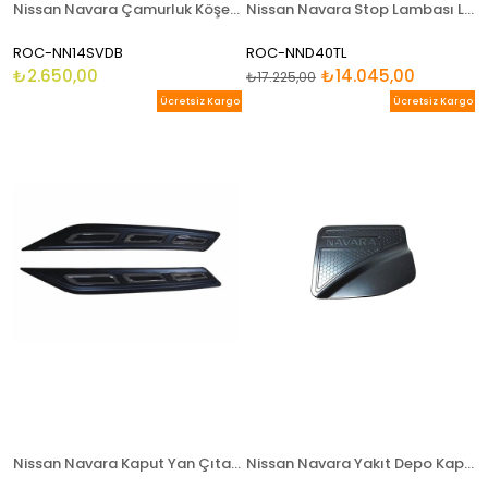
Nissan Navara Çamurluk Köşe Kaplama Sağ Ve Sol Siyah 2015 2019
Nissan Navara Stop Lambası Ledli 2006 - 2014
ROC-NN14SVDB
ROC-NND40TL
₺2.650,00
₺14.045,00
₺17.225,00
Ücretsiz Kargo
Ücretsiz Kargo
Nissan Navara Kaput Yan Çıta Seti Ledli Sinyalli 2015-2019
Nissan Navara Yakıt Depo Kapağı Siyah Renk 2015 Ve Sonrası Np300