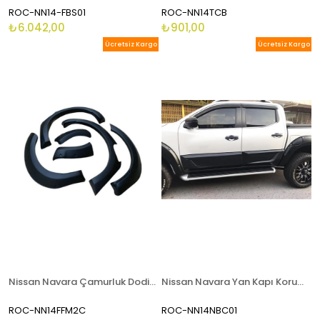
ROC-NN14-FBS01
ROC-NN14TCB
₺6.042,00
₺901,00
Ücretsiz Kargo
Ücretsiz Kargo
Nissan Navara Çamurluk Dodik Seti 2015 Ve Sonrası Geniş Tip
Nissan Navara Yan Kapı Koruma Kaplaması + Marşpiyel 2015-2019
ROC-NN14FFM2C
ROC-NN14NBC01