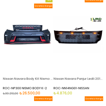
Ücretsiz Kargo
İndirim
Ücretsiz Kargo
%12İndirim
Nissan Navara Body Kit Nismo Bodykit 2015-2019 Modeller İçin
Nissan Navara Panjur Ledli 2016 - 2020 Tüm Modeller
ROC-NP300 NISMO BODY K-2
ROC-NN14NG01-NISSAN
₺26.500,00
₺4.876,00
₺30.210,00
Ücretsiz Kargo
Ücretsiz Kargo