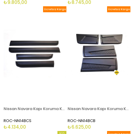
₺9.805,00
₺8.745,00
Ücretsiz Kargo
Ücretsiz Kargo
Nissan Navara Kapı Koruma Kaplaması 2015 Ve Sonrası
Nissan Navara Kapı Koruma Kaplaması 2016 Ve Sonrası İçin Plastik
ROC-NN14BCS
ROC-NN14BCB
₺4.134,00
₺6.625,00
%12