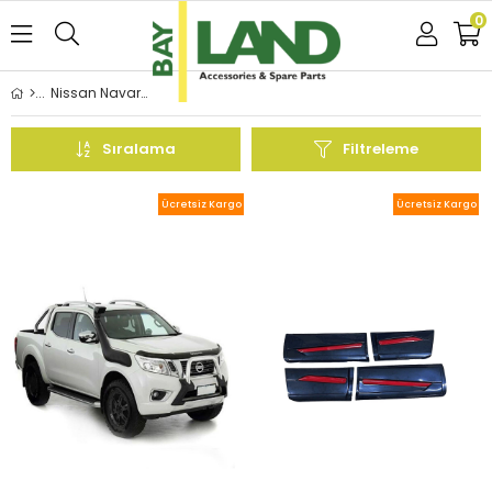
0
Nissan Navara Aksesuar
Sıralama
Filtreleme
Ücretsiz Kargo
Ücretsiz Kargo