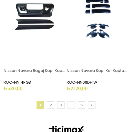
Nissan Navara Bagaj Kapı Kaplaması Siyah Renk 2015-2019
Nissan Navara Kapı Kol Kaplaması Siyah Renk 2006 - 2013
ROC-NN14RGB
ROC-NN06DHIW
₺530,00
₺2.120,00
1
2
3
...
5
>