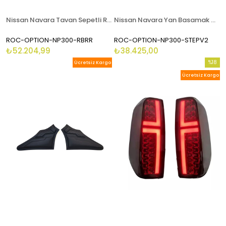
Nissan Navara Tavan Sepetli Roll Bar Optıon Marka 2016-2021
Nissan Navara Yan Basamak Optıon Marka 2016-2021
ROC-OPTION-NP300-RBRR
ROC-OPTION-NP300-STEPV2
₺52.204,99
₺38.425,00
%18
Ücretsiz Kargo
İndirim
Ücretsiz Kargo
%18İndi