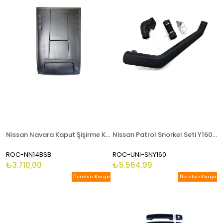
Nissan Navara Kaput Şişirme Kaput Kabartma Scoop 2015 - 2020
Nissan Patrol Snorkel Seti Y160 Ve K260
ROC-NN14BSB
ROC-UNI-SNY160
₺3.710,00
₺5.564,99
Ücretsiz Kargo
Ücretsiz Kargo